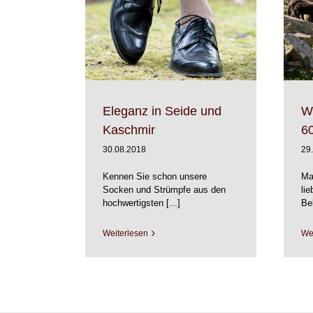
Wolle wärmt uns seit 6000 Jahren
de und Kaschmir
Bio
Diverses
Materialien
rfasern
Produkte
Naturfasern
Produkte
Eleganz in Seide und
Wo
Kaschmir
6
30.08.2018
29
Kennen Sie schon unsere
Ma
Socken und Strümpfe aus den
lie
hochwertigsten [...]
Bek
Weiterlesen
We