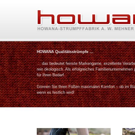
Skip
to
content
HOWANA Qualitätsstrümpfe …
… das bedeutet feinste Markengarne, exzellente Verarb
rein ökologisch. Als erfolgreiches Familienunternehmen p
für Ihren Bedarf.
Gönnen Sie Ihren Füßen maximalen Komfort – ob im Bür
wenn es festlich wird!