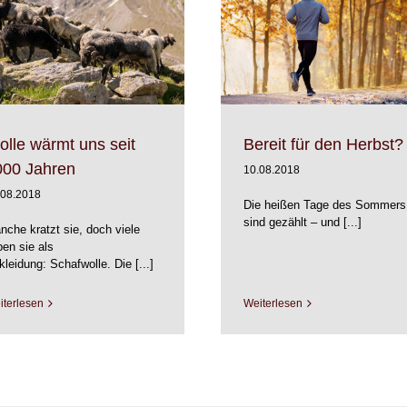
Warum „Bio“ bei Bau
Bereit für den Herbst?
Bio
Materialien
Natur
Diverses
Materialien
Produkte
Produkte
lle wärmt uns seit
Bereit für den Herbst?
000 Jahren
10.08.2018
.08.2018
Die heißen Tage des Sommers
sind gezählt – und [...]
nche kratzt sie, doch viele
ben sie als
leidung: Schafwolle. Die [...]
iterlesen
Weiterlesen